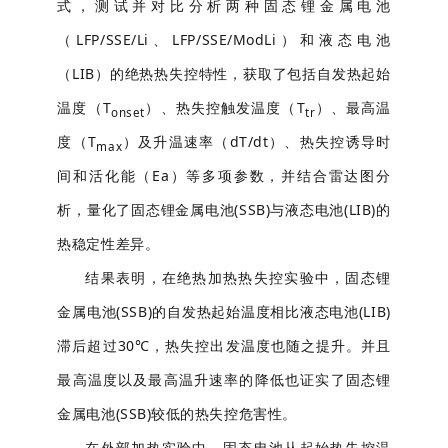
式
，测试并对比分析两种固态锂金属电池
（
LFP/SSE/Li、LFP/SSE/ModLi
）
和液态电池
（LIB
）
的绝热热失控特性
，获取了
包括自发热起始
温度（T
）、热失控触发温度（
T
）、最高温
onset
tr
度（
T
）及升温速率（
dT/dt）
、
热失控诱导时
max
间和活化能
（Ea）
等多项参数
，并
结合雷达图分
析，量化了固态锂金属电池(SSB)与液态电池(LIB)的
热稳定性差异。
结果表明，在绝热加热热失控实验中，固态锂
金属电池
(SSB)
的自发热起始温度相比液态电池
(LIB)
滞后超过30℃，热失控出发温度也随之提升。并且
最高温度以及最高温升速率的降低也证实了固态锂
金属电池
(SSB)
较低的热失控危害性。
在外部加热实验中，固态电池从起始热失控温