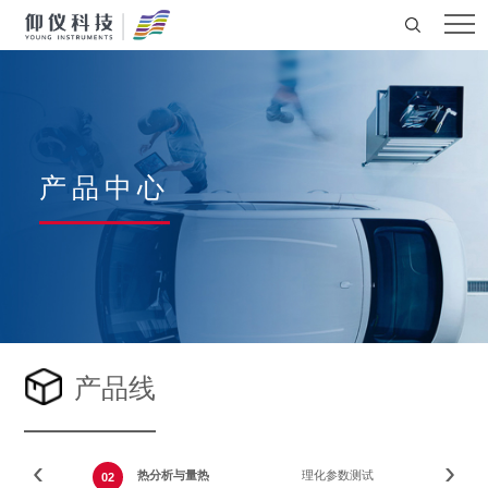
产品中心
产品线
‹
›
试
热分析与量热
理化参数测试
02