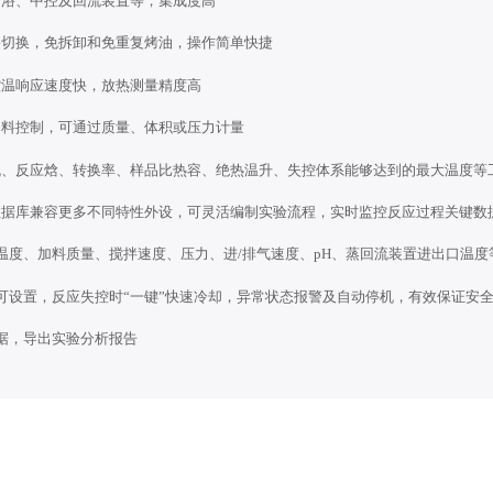
用油浴、中控及回流装置等，集成度高
油路切换，免拆卸和免重复烤油，操作简单快捷
，控温响应速度快，放热测量精度高
动加料控制，可通过质量、体积或压力计量
热流、反应焓、转换率、样品比热容、绝热温升、失控体系能够达到的最大温度等
件数据库兼容更多不同特性外设，可灵活编制实验流程，实时监控反应过程关键
夹套温度、加料质量、搅拌速度、压力、进/排气速度、pH、蒸回流装置进出口温
阈值可设置，反应失控时“一键”快速冷却，异常状态报警及自动停机，有效保证安
数据，导出实验分析报告