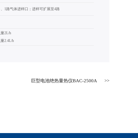
口、1路气体进样口；进样可扩展至4路
2L/h
.4L/h
巨型电池绝热量热仪BAC-2500A
索