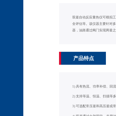
双釜自动反应量热仪可模拟工
全评估等。该仪器主要针对多
器，油路通过阀门实现两釜之
产品特点
1) 具有热流、功率补偿、
2) 支持等温、恒温、扫描等
3) 可选配常压釜和高压釜或