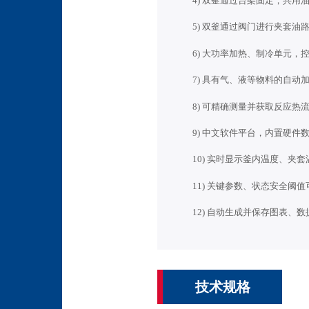
4) 双釜通过台架固定，共
5) 双釜通过阀门进行夹套
6) 大功率加热、制冷单元
7) 具有气、液等物料的自
8) 可精确测量并获取反应
9) 中文软件平台，内置硬
10) 实时显示釜内温度、
11) 关键参数、状态安全
12) 自动生成并保存图表、
技术规格