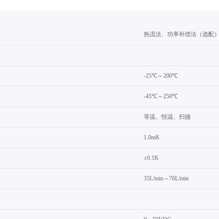
热流法、功率补偿法（选配
-25℃～200℃
-45℃～250℃
等温、恒温、扫描
1.0mK
±0.1K
35L/min～76L/min