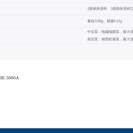
1路液体进样、1路固体进样
量程3100g，精度0.01g
中
压泵：电磁隔膜泵，最大流量
高压泵：精密柱塞泵，最大流量2
-3000A