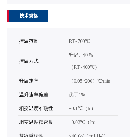
技术规格
控温范围
RT~700℃
升温、恒温
控温方式
（RT~400℃）
升温速率
（0.05~
200）℃/min
温升速率偏差
优于1%
相变温度准确性
±0.1
℃（In)
相变温度精密度
±0.02℃（In)
基线重现性
≤40
μ
W（无坩埚）