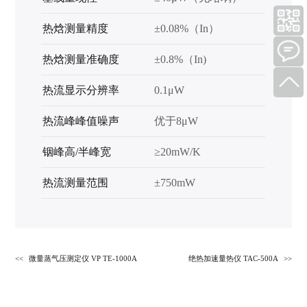
热焓测量精度
±0.08%（In）
热焓测量准确度
±0.8%
（In)
热流显示分辨率
0.1μW
热流峰峰值噪声
优于8μW
铟峰高/半峰宽
≥20mW/K
热流测量范围
±750mW
微量蒸气压测定仪 VP TE-1000A
绝热加速量热仪 TAC-500A