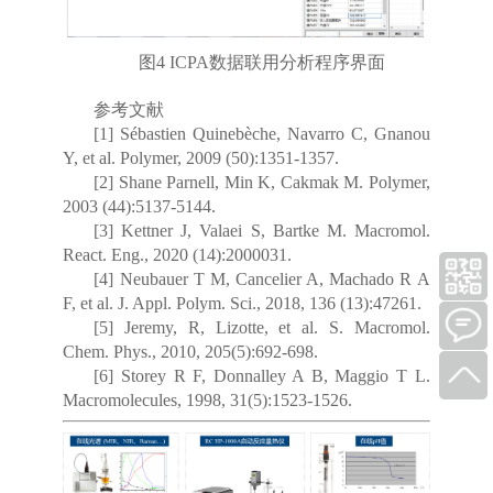
图4 ICPA数据联用分析程序界面
参考文献
[1] Sébastien Quinebèche, Navarro C, Gnanou
Y, et al. Polymer, 2009 (50):1351-1357.
[2] Shane Parnell, Min K, Cakmak M. Polymer,
2003 (44):5137-5144.
[3] Kettner J, Valaei S, Bartke M. Macromol.
React. Eng., 2020 (14):2000031.
[4] Neubauer T M, Cancelier A, Machado R A
F, et al. J. Appl. Polym. Sci., 2018, 136 (13):47261.
[5] Jeremy, R, Lizotte, et al. S. Macromol.
Chem. Phys., 2010, 205(5):692-698.
[6] Storey R F, Donnalley A B, Maggio T L.
Macromolecules, 1998, 31(5):1523-1526.