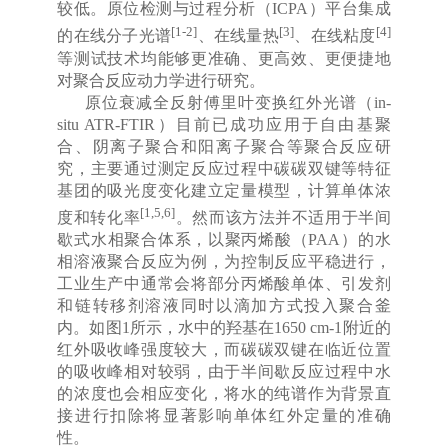
较低。原位检测与过程分析（ICPA）平台集成
[1-2]
[3]
[4]
的在线分子光谱
、在线量热
、在线粘度
打开搜索
等测试技术均能够更准确、更高效、更便捷地
对聚合反应动力学进行研究。
原位衰减全反射傅里叶变换红外光谱（in-
situ ATR-FTIR）目前已成功应用于自由基聚
合、阴离子聚合和阳离子聚合等聚合反应研
究，主要通过测定反应过程中碳碳双键等特征
基团的吸光度变化建立定量模型，计算单体浓
[1,5,6]
度和转化率
。然而该方法并不适用于半间
歇式水相聚合体系，以聚丙烯酸（PAA）的水
相溶液聚合反应为例，为控制反应平稳进行，
工业生产中通常会将部分丙烯酸单体、引发剂
和链转移剂溶液同时以滴加方式投入聚合釜
内。如图1所示，水中的羟基在1650 cm
-1
附近的
红外吸收峰强度较大，而碳碳双键在临近位置
的吸收峰相对较弱，由于半间歇反应过程中水
的浓度也会相应变化，将水的纯谱作为背景直
接进行扣除将显著影响单体红外定量的准确
性。