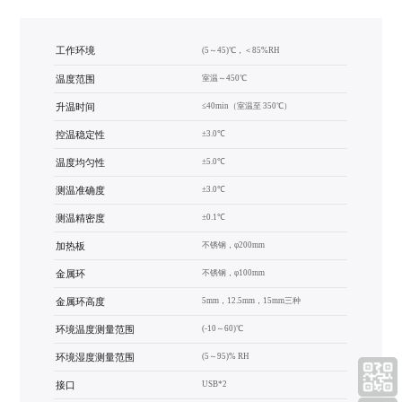
工作环境
(5～45)℃，＜85%RH
温度范围
室温～450℃
升温时间
≤40min（室温至 350℃）
控温稳定性
±3.0℃
温度均匀性
±5.0℃
测温准确度
±3.0℃
测温精密度
±0.1℃
加热板
不锈钢，φ200mm
金属环
不锈钢，φ100mm
金属环高度
5mm，12.5mm，15mm三种
环境温度测量范围
(-10～60)℃
环境湿度测量范围
(5～95)% RH
接口
USB*2